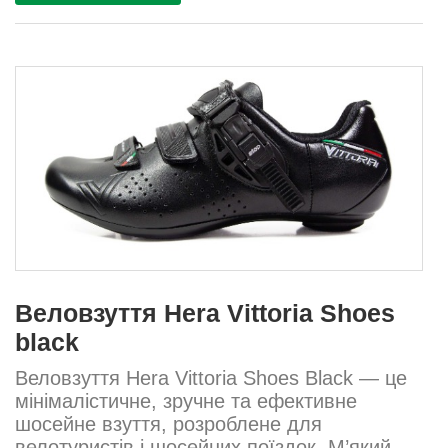
перфорований поліуретан Вага: 258 г
Розміри: 3...
Веловзуття Hera Vittoria Shoes
black
Веловзуття Hera Vittoria Shoes Black — це
мінімалістичне, зручне та ефективне
шосейне взуття, розроблене для
велотуристів і шосейних поїздок. М’який