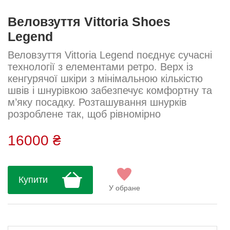
Веловзуття Vittoria Shoes
Legend
Веловзуття Vittoria Legend поєднує сучасні
технології з елементами ретро. Верх із
кенгурячої шкіри з мінімальною кількістю
швів і шнурівкою забезпечує комфортну та
м’яку посадку. Розташування шнурків
розроблене так, щоб рівномірно
розподіляти тиск по стопі. Карбонова
підошва Carbon UD Air гарантує
16000 ₴
максимально ефективну передачу зусиль
на педалі. Для більшої міцності
використана антиволога сітка. В комплекті
Купити
анатомічна устілка Performance Insole. Вага
У обране
252 г (розмір 41). Розміри: 40, 40.5, 41,
41....