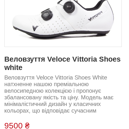
Веловзуття Veloce Vittoria Shoes
white
Веловзуття Veloce Vittoria Shoes White
натхненне нашою преміальною
велосипедною колекцією і пропонує
збалансовану якість та ціну. Модель має
мінімалістичний дизайн у класичних
кольорах, що відповідає сучасним
тенденціям. Система BOA® Fit System з
подвійним регулятором L6 і підошва
9500 ₴