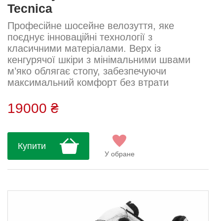
Tecnica
Професійне шосейне велозуття, яке
поєднує інноваційні технології з
класичними матеріалами. Верх із
кенгурячої шкіри з мінімальними швами
м’яко облягає стопу, забезпечуючи
максимальний комфорт без втрати
продуктивності. Подвійний регулятор
BOA® IP1 рівномірно розподіляє тиск,
19000 ₴
створюючи ідеальну посадку без точок
дискомфорту. Карбонова підошва Carbon
UD Air забезпечує ефективну передачу
Купити
зусиль на педалі. Спеціальна антиволога
У обране
сітка підвищує довговічність. У комплекті —
анатомічна устілка Performan...