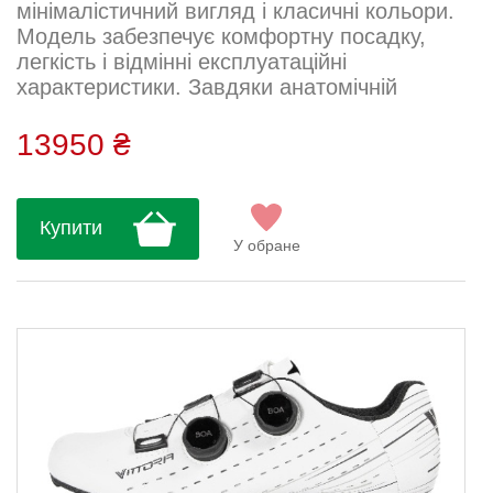
мінімалістичний вигляд і класичні кольори.
Модель забезпечує комфортну посадку,
легкість і відмінні експлуатаційні
характеристики. Завдяки анатомічній
колодці забезпечується інноваційна та
зручна посадка. Подвійний циферблат BOA
13950 ₴
Li2 гарантує міцну, надійну і точну фіксацію.
Карбонова підошва Technology 2.0
забезпечує потрібну жорсткість для високих
Купити
показників, а мікроперфорований верх із
У обране
високощільної мікрофібри з матовою
шовков...