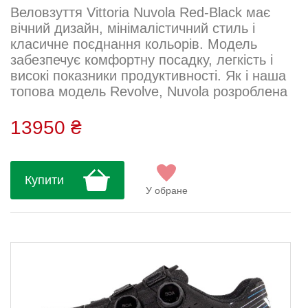
Веловзуття Vittoria Nuvola Red-Black має
вічний дизайн, мінімалістичний стиль і
класичне поєднання кольорів. Модель
забезпечує комфортну посадку, легкість і
високі показники продуктивності. Як і наша
топова модель Revolve, Nuvola розроблена
з анатомічною колодкою для максимально
інноваційної посадки та відмінних
13950 ₴
характеристик. Подвійний циферблат BOA
Li2 гарантує міцне, надійне і рівномірне
затягування. Карбонова підошва
Купити
Technology 2.0 забезпечує оптимальну
У обране
жорсткість для високих спортивних резу...