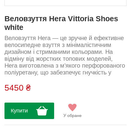
Веловзуття Hera Vittoria Shoes
white
Веловзуття Hera — це зручне й ефективне
велосипедне взуття з мінімалістичним
дизайном і стриманими кольорами. На
відміну від жорстких топових моделей,
Hera виготовлена з м’якого перфорованого
поліуретану, що забезпечує гнучкість у
передній частині та комфортну, менш
обмежуючу посадку. Система застібки CRS
5450 ₴
з храповим механізмом і зубчастою
пряжкою дозволяє точно налаштувати
щільність, а два ремінці по підйому стопи
Купити
гарантують фіксацію без послаблення під
У обране
час руху. Нейлонова підошва створює
баланс...