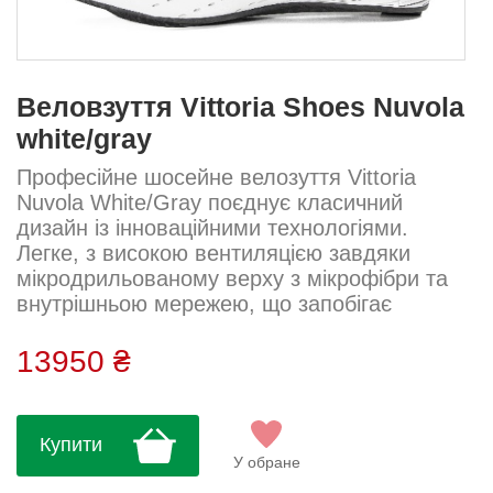
Веловзуття Vittoria Shoes Nuvola
white/gray
Професійне шосейне велозуття Vittoria
Nuvola White/Gray поєднує класичний
дизайн із інноваційними технологіями.
Легке, з високою вентиляцією завдяки
мікродрильованому верху з мікрофібри та
внутрішньою мережею, що запобігає
провисанню. Анатомічна колодка гарантує
ідеальну посадку, а подвійний циферблат
13950 ₴
BOA Li2 забезпечує надійну та точну
фіксацію. Карбонова підошва Technology
2.0 забезпечує максимальну жорсткість для
Купити
ефективної передачі потужності на педалі.
У обране
Розміри: 40, 40.5, 41, 41.5, 42, 42.5,...