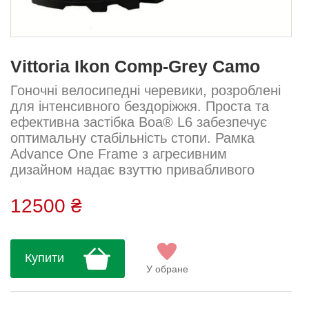
Vittoria Ikon Comp-Grey Camo
Гоночні велосипедні черевики, розроблені
для інтенсивного бездоріжжя. Проста та
ефективна застібка Boa® L6 забезпечує
оптимальну стабільність стопи. Рамка
Advance One Frame з агресивним
дизайном надає взуттю привабливого
вигляду.Технічні характеристики:ВЕРХ:
мікроволокно з технологією лазерного
12500 ₴
різання з наноотворами. Внутрішнє
посилення з нейлонової сітки. ПОДІШВА:
XECARB ® 30ВАГА : 355 грТехнології:Boa®:
Купити
мікрометрична система закриття,
У обране
надзвичайно проста у використанні.
Забезпечує точну та про...