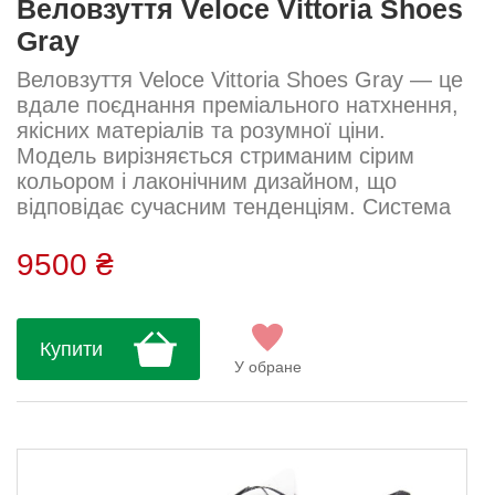
Веловзуття Veloce Vittoria Shoes
Gray
Веловзуття Veloce Vittoria Shoes Gray — це
вдале поєднання преміального натхнення,
якісних матеріалів та розумної ціни.
Модель вирізняється стриманим сірим
кольором і лаконічним дизайном, що
відповідає сучасним тенденціям. Система
BOA® Fit System з подвійним диском L6
забезпечує ідеальну посадку, а підошва з
9500 ₴
вуглецевого композиту — оптимальну
жорсткість для ефективного педалювання.
Верх виготовлений із перфорованого
Купити
поліуретану, що надає взуттю м’якості,
У обране
вентиляції та зносостійкості. Для додатко...