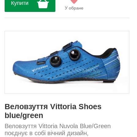
Купити
забезпечує оптимальну жорсткість для
У обране
високих спортивних результатів, а...
Веловзуття Vittoria Shoes
blue/green
Веловзуття Vittoria Nuvola Blue/Green
поєднує в собі вічний дизайн,