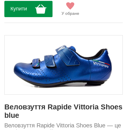
зусиль. Система закриття: подвійний
Купити
ремінь Підошва: нейлон Верх:
У обране
перфорований поліуретан Вага: 200 г Ро...
Веловзуття Rapide Vittoria Shoes
blue
Веловзуття Rapide Vittoria Shoes Blue — це