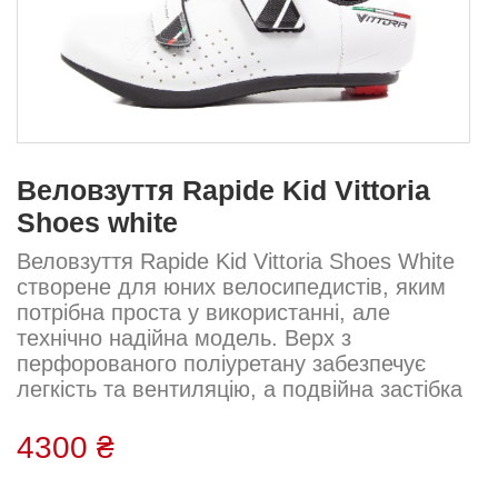
Веловзуття Rapide Kid Vittoria
Shoes white
Веловзуття Rapide Kid Vittoria Shoes White
створене для юних велосипедистів, яким
потрібна проста у використанні, але
технічно надійна модель. Верх з
перфорованого поліуретану забезпечує
легкість та вентиляцію, а подвійна застібка
на ремінцях гарантує швидке та стабільне
прилягання до стопи. Нейлонова підошва
4300 ₴
дарує правильний баланс між комфортом і
жорсткістю, необхідною для передачі