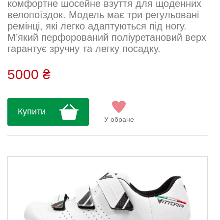
комфортне шосейне взуття для щоденних
велопоїздок. Модель має три регульовані
ремінці, які легко адаптуються під ногу.
М’який перфорований поліуретановий верх
гарантує зручну та легку посадку.
Нейлонова підошва забезпечує помірну
жорсткість і невелику вагу. Устілка EFC
5000 ₴
додає анатомічну підтримку під час
педалювання. Система закриття: три
ремінці Підошва: нейлон Верх:
Купити
перфорований поліуретан Вага: 258 г
У обране
Розміри: 36, 37, 38, 38,5, 39, 39,5, 40, ...