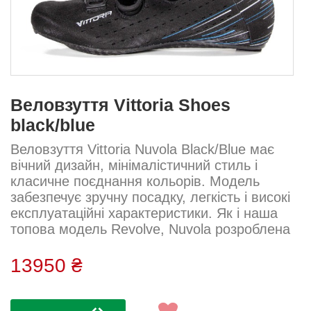
Веловзуття Vittoria Shoes
black/blue
Веловзуття Vittoria Nuvola Black/Blue має
вічний дизайн, мінімалістичний стиль і
класичне поєднання кольорів. Модель
забезпечує зручну посадку, легкість і високі
експлуатаційні характеристики. Як і наша
топова модель Revolve, Nuvola розроблена
з анатомічною колодкою для максимально
інноваційної та комфортної посадки.
13950 ₴
Подвійний циферблат BOA Li2 гарантує
міцне, надійне і рівномірне затягування.
Карбонова підошва Technology 2.0