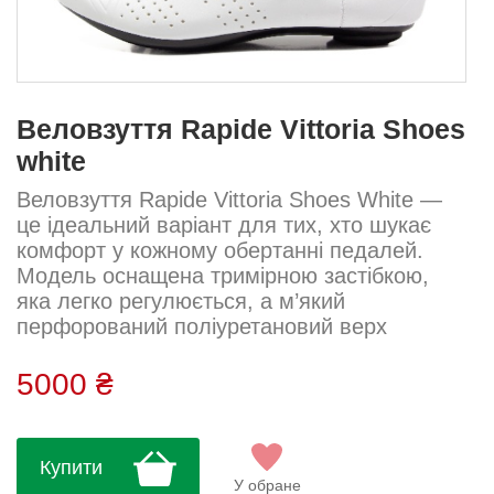
Веловзуття Rapide Vittoria Shoes
white
Веловзуття Rapide Vittoria Shoes White —
це ідеальний варіант для тих, хто шукає
комфорт у кожному обертанні педалей.
Модель оснащена тримірною застібкою,
яка легко регулюється, а м’який
перфорований поліуретановий верх
гарантує легку посадку та комфорт навіть
під час тривалих поїздок. Нейлонова
5000 ₴
підошва має помірну жорсткість і не
обтяжує ногу. Завершує конструкцію
анатомічна устілка EFC. Система закриття:
Купити
три ремінці Підошва: нейлон Верх:
У обране