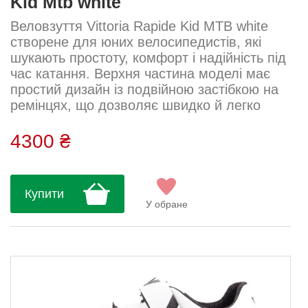
Kid Mtb white
Веловзуття Vittoria Rapide Kid MTB white
створене для юних велосипедистів, які
шукають простоту, комфорт і надійність під
час катання. Верхня частина моделі має
простий дизайн із подвійною застібкою на
ремінцях, що дозволяє швидко й легко
відрегулювати посадку та забезпечити
стабільність. Нейлонова підошва гарантує
4300 ₴
оптимальний баланс між помірною
жорсткістю для кращої передачі зусилля на
педалі й комфортом навіть під час
Купити
тривалих поїздок. Доступні розміри: 34,
У обране
35...