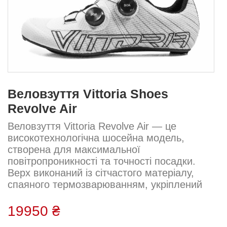
Веловзуття Vittoria Shoes
Revolve Air
Веловзуття Vittoria Revolve Air — це
високотехнологічна шосейна модель,
створена для максимальної
повітропроникності та точності посадки.
Верх виконаний із сітчастого матеріалу,
спаяного термозварюванням, укріплений
внутрішньою нейлоновою структурою. Два
циферблати Li2 BOA забезпечують
19950 ₴
ідеальну фіксацію навіть в умовах дощу.