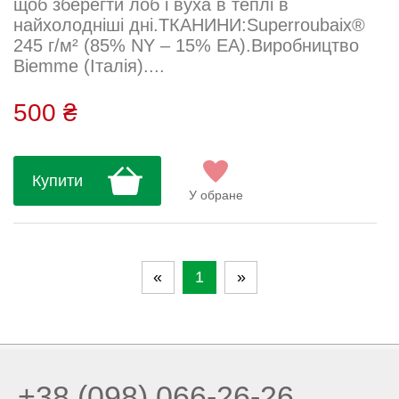
щоб зберегти лоб і вуха в теплі в
найхолодніші дні.ТКАНИНИ:Superroubaix®
245 г/м² (85% NY – 15% EA).Виробництво
Biemme (Італія)....
500 ₴
Купити
У обране
«
1
»
+38 (098) 066-26-26