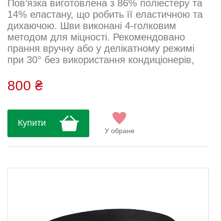
Пов’язка виготовлена з 86% поліестеру та
14% еластану, що робить її еластичною та
дихаючою. Шви виконані 4-голковим
методом для міцності. Рекомендовано
прання вручну або у делікатному режимі
при 30° без використання кондиціонерів,
віджиму, сушки та прасування. Ідеальна
для літніх тренувань та активного
800 ₴
відпочинку....
Купити
У обране