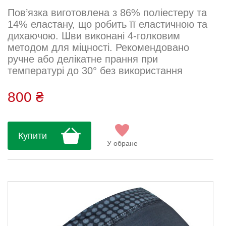
Пов’язка виготовлена з 86% поліестеру та
14% еластану, що робить її еластичною та
дихаючою. Шви виконані 4-голковим
методом для міцності. Рекомендовано
ручне або делікатне прання при
температурі до 30° без використання
кондиціонерів, віджиму, сушки та
прасування. Ідеальна для літніх тренувань
800 ₴
і активного відпочинку....
Купити
У обране