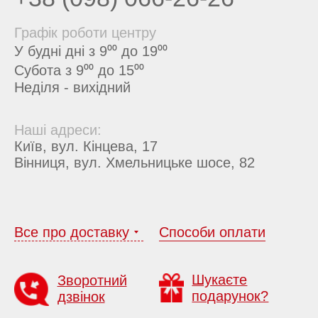
Графік роботи центру
У будні дні з 9⁰⁰ до 19⁰⁰
Субота з 9⁰⁰ до 15⁰⁰
Неділя - вихідний
Наші адреси:
Київ, вул. Кінцева, 17
Вінниця, вул. Хмельницьке шосе, 82
Все про доставку
Способи оплати
Шукаєте
Зворотний
подарунок?
дзвінок