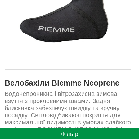
Велобахіли Biemme Neoprene
Водонепроникна і вітрозахисна зимова
взуття з проклеєними швами. Задня
блискавка забезпечує швидку та зручну
посадку. Світловідбиваючі покриття для
максимальної видимості в умовах слабкого
освітлення.РОЗМІРИ:S (37/38)М (39/40)L
Фільтр
(41/42)XL (43/44)2XL (45/46).Виробництво