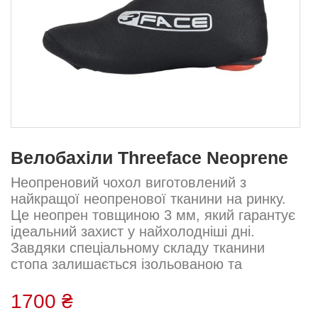
Велобахіли Threeface Neoprene
Неопреновий чохол виготовлений з
найкращої неопренової тканини на ринку.
Це неопрен товщиною 3 мм, який гарантує
ідеальний захист у найхолодніші дні.
Завдяки спеціальному складу тканини
стопа залишається ізольованою та
захищеною від вітру та
дощу.Водонепроникна блискавка підвищує
1700 ₴
захист від дощу.У частині щиколотки ми