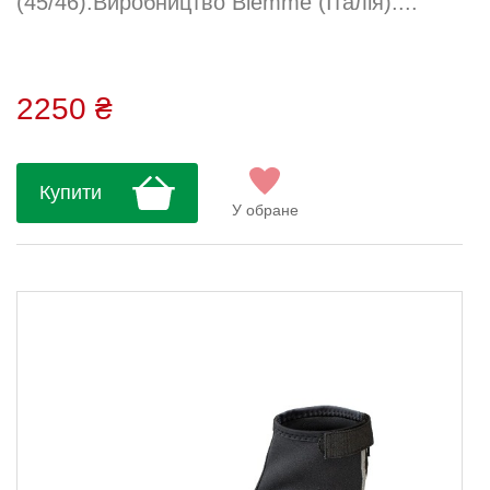
(45/46).Виробництво Biemme (Італія)....
2250 ₴
Купити
У обране