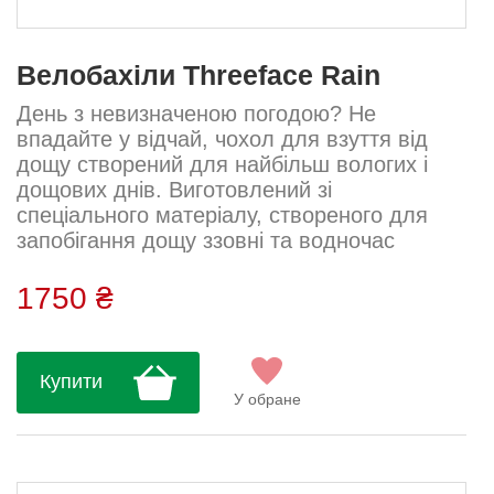
Велобахіли Threeface Rain
День з невизначеною погодою? Не
впадайте у відчай, чохол для взуття від
дощу створений для найбільш вологих і
дощових днів. Виготовлений зі
спеціального матеріалу, створеного для
запобігання дощу ззовні та водночас
переведення вологи та поту зсередини
назовні. Дуже еластичний матеріал, який
1750 ₴
ідеально адаптується до взуття. Застібка
на липучці дозволяє регулювати
застібку.На задню частину башмаків
Купити
наносимо світловідбиваючі елементи для
У обране
підвищення видимості.Застібка-блискавка
повністю водонепроникн...