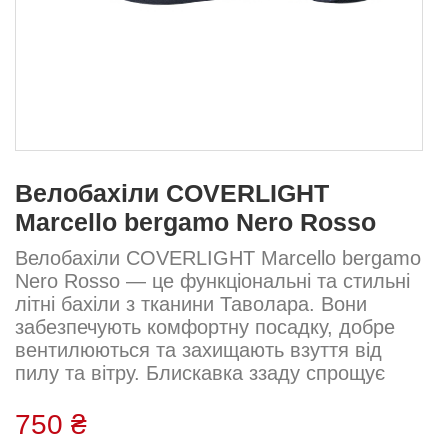
Велобахіли COVERLIGHT
Marcello bergamo Nero Rosso
Велобахіли COVERLIGHT Marcello bergamo
Nero Rosso — це функціональні та стильні
літні бахіли з тканини Таволара. Вони
забезпечують комфортну посадку, добре
вентилюються та захищають взуття від
пилу та вітру. Блискавка ззаду спрощує
процес надягання.Тканина: лайкра
Таволара Склад: 70% поліестер, 20%
750 ₴
поліуретан, 10% еластан Посадка: щільна