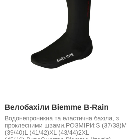
Велобахіли Biemme B-Rain
Водонепроникна та еластична бахіла, з
проклеєними швами.РОЗМІРИ:S (37/38)М
(39/40)L (41/42)XL (43/44)2XL