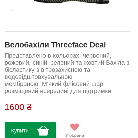
Велобахіли Threeface Deal
Представлено в кольорах: червоний,
рожевий, синій, зелений та жовтий.Бахіла з
біеластику з вітрозахисною та
водовідштовхувальною
мембраною. М'який флісовий шар
розміщений всередині для підтримки
внутрішньої температури. Застібка-
блискавка та липучка для легкого
1600 ₴
надягання. Світловідбиваюча вставка на
п'яті для підвищення видимості в темний
час доби.Виробництво Threeface (Італія)....
Купити
У обране