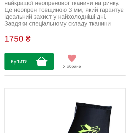
найкращої неопренової тканини на ринку.
Це неопрен товщиною 3 мм, який гарантує
ідеальний захист у найхолодніші дні.
Завдяки спеціальному складу тканини
стопа залишається ізольованою та
захищеною від вітру та
1750 ₴
дощу.Водонепроникна блискавка підвищує
захист від дощу.У частині щиколотки ми
застосували еластичну стрічку довжиною 4
Купити
см для покращення посадки та
У обране
комфорту.Світловідбиваючі елементи на
задній частині підвищують види...