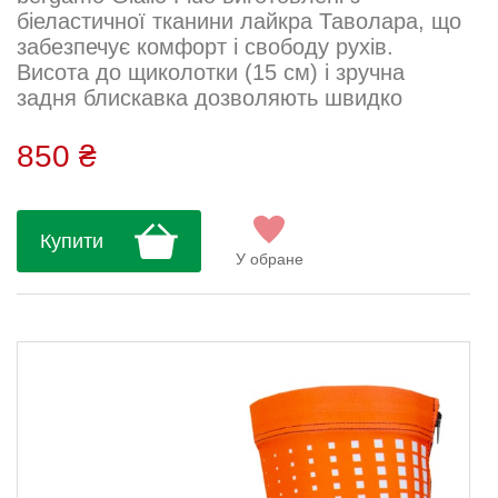
біеластичної тканини лайкра Таволара, що
забезпечує комфорт і свободу рухів.
Висота до щиколотки (15 см) і зручна
задня блискавка дозволяють швидко
одягати бахіли. Ідеальний захист взуття від
пилу, вітру та легких опадів.Тканина:
850 ₴
лайкра Таволара Склад: 80% поліестер,
10% еластан, 10% нейлон Посадка: щільна
Висота: 15 см Догляд: Прати вручну або на
Купити
делікатному режимі при 30°С із миючими
У обране
засобами для спортивних тканин. Не
вико...