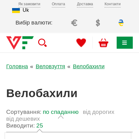
Як замовити
Оплата
Доставка
Контакти
Uk
Вибір валюти:
Головна
Веловзуття
Велобахили
Велобахили
Сортування:
по спаданню
від дорогих
від дешевих
Виводити:
25