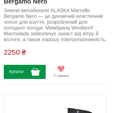
Bergamo Nero
Зимові велобахили ALASKA Marcello
Bergamo Nero — це дихаючий еластичний
чохол для взуття, розроблений для
холодної погоди. Мембрана Windtex®
Marmolada забезпечує захист від вітру й
вологи, а також хорошу повітропроникність.
М’яка тканинна манжета на щиколотці
підвищує комфорт. Для зручності одягання
2250 ₴
бахіли оснащені застібкою-липучкою та
задньою блискавкою довжиною 17 см.
Укріплений носок стійкий до розривів.
Купити
Світловідбивні вставки на п’яті покращують
У обране
видимість у темний час.Посадка:
стандартна Ск...