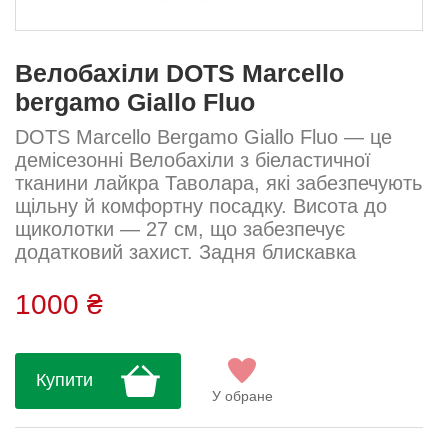
Велобахіли DOTS Marcello
bergamo Giallo Fluo
DOTS Marcello Bergamo Giallo Fluo — це
демісезонні Велобахіли з біеластичної
тканини лайкра Таволара, які забезпечують
щільну й комфортну посадку. Висота до
щиколотки — 27 см, що забезпечує
додатковий захист. Задня блискавка
дозволяє легко надягати шкарпетки навіть
на об’ємне взуття. Сезон: Весна–осінь
1000 ₴
Висота: 27 см Тканина: Лайкра Таволара
Склад: 80% поліестер, 10% еластан, 10%
нейлон...
Купити
У обране