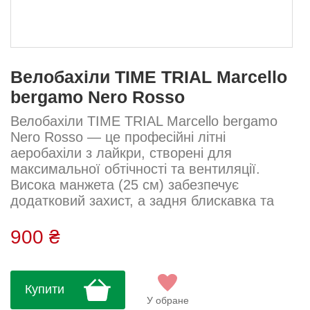
Велобахіли TIME TRIAL Marcello
bergamo Nero Rosso
Велобахіли TIME TRIAL Marcello bergamo
Nero Rosso — це професійні літні
аеробахіли з лайкри, створені для
максимальної обтічності та вентиляції.
Висока манжета (25 см) забезпечує
додатковий захист, а задня блискавка та
силіконова резинка фіксують бахіли на
місці навіть під час інтенсивного
900 ₴
руху.Тканина: Лайкра Склад: 70%
поліестер, 20% поліуретан, 10% еластан
Посадка: щільна Висота: 25 см Догляд:
Купити
Прати вручну або в машинці на
У обране