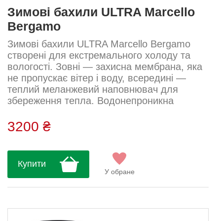
Зимові бахили ULTRA Marcello
Bergamo
Зимові бахили ULTRA Marcello Bergamo
створені для екстремального холоду та
вологості. Зовні — захисна мембрана, яка
не пропускає вітер і воду, всередині —
теплий меланжевий наповнювач для
збереження тепла. Водонепроникна
блискавка з системою Quick Block
забезпечує швидке й зручне надягання.
3200 ₴
Облягаюча посадка щільно фіксує бахил на
взутті. Світловідбивний логотип надає
додаткової безпеки в темну пору.Посадка:
Купити
облягаюча Склад: 30% поліамід, 20%
У обране
нейлон, 20% поліестер, 20% поліуретан,
10% еластанУхо...