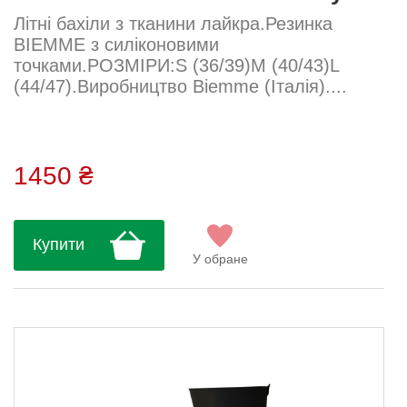
Літні бахіли з тканини лайкра.Резинка
BIEMME з силіконовими
точками.РОЗМІРИ:S (36/39)М (40/43)L
(44/47).Виробництво Biemme (Італія)....
1450 ₴
Купити
У обране