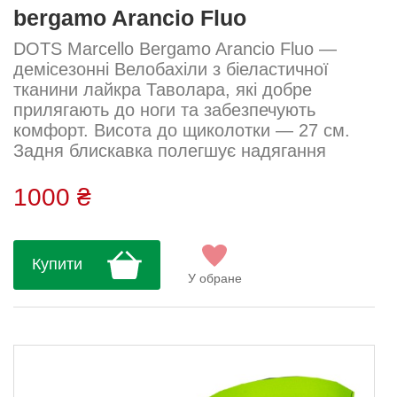
bergamo Arancio Fluo
DOTS Marcello Bergamo Arancio Fluo —
демісезонні Велобахіли з біеластичної
тканини лайкра Таволара, які добре
прилягають до ноги та забезпечують
комфорт. Висота до щиколотки — 27 см.
Задня блискавка полегшує надягання
навіть поверх веловзуття. Сезон: Весна–
осінь Висота: 27 см Тканина: Лайкра
1000 ₴
Таволара Склад: 80% поліестер, 10%
еластан, 10% нейлон...
Купити
У обране