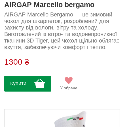
AIRGAP Marcello bergamo
AIRGAP Marcello Bergamo — це зимовий
чохол для шкарпеток, розроблений для
захисту від вологи, вітру та холоду.
Виготовлений із вітро- та водонепроникної
тканини 3D Tiger, цей чохол щільно облягає
взуття, забезпечуючи комфорт і тепло.
Підошва укріплена кевларовим носком для
додаткової зносостійкості. Світловідбивні
1300 ₴
логотипи з боків підвищують видимість у
темну пору.Тканина: 3D Tiger Склад: 100%
поліестерДогляд: Ручне або машинне
Купити
прання (делікатний режим, до 30°C)
У обране
Використовувати нейтральний...