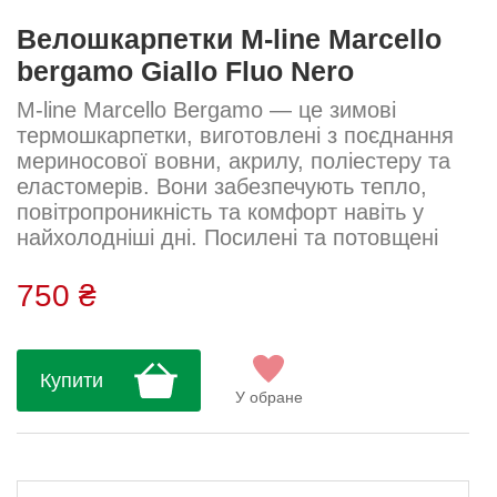
Велошкарпетки M-line Marcello
bergamo Giallo Fluo Nero
M-line Marcello Bergamo — це зимові
термошкарпетки, виготовлені з поєднання
мериносової вовни, акрилу, поліестеру та
еластомерів. Вони забезпечують тепло,
повітропроникність та комфорт навіть у
найхолодніші дні. Посилені та потовщені
носок і п’ята подовжують термін служби
шкарпеток. Завдяки щільній посадці та
750 ₴
висоті 17 см, шкарпетки надійно
тримаються на нозі.Пряжа: Lycra Sport –
Merino Склад: 22% поліестер, 28% акрил,
Купити
28% шерсть, 3% еластомер, 19%
У обране
поліамідДогляд: Ручне або машинне
прання (д...