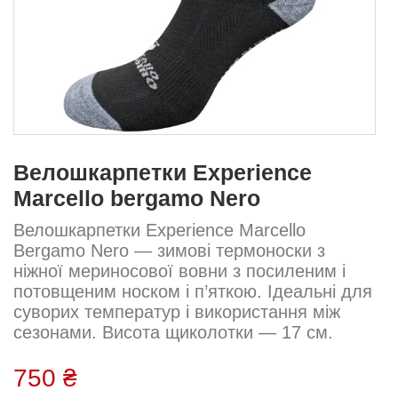
Велошкарпетки Experience
Marcello bergamo Nero
Велошкарпетки Experience Marcello
Bergamo Nero — зимові термоноски з
ніжної мериносової вовни з посиленим і
потовщеним носком і п’яткою. Ідеальні для
суворих температур і використання між
сезонами. Висота щиколотки — 17 см.
Пряжа: ніжна Склад: 50% мериносова
вовна, 50% акрил...
750 ₴