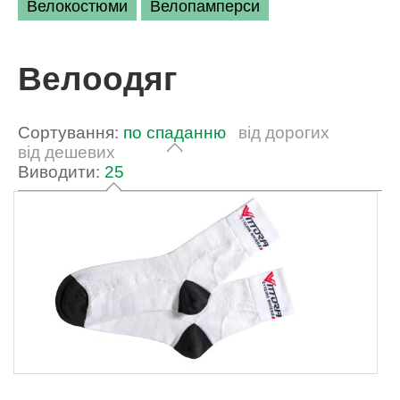
Велокостюми
Велопамперси
Велоодяг
Сортування:
по спаданню
від дорогих
від дешевих
Виводити:
25