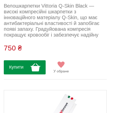
Велошкарпетки Vittoria Q-Skin Black —
високі компресійні шкарпетки з
інноваційного матеріалу Q-Skin, що має
антибактеріальні властивості й запобігає
появі запаху. Градуйована компресія
покращує кровообіг і забезпечує надійну
фіксацію без ковзання. Відкрите плетення в
зоні стопи підсилює вентиляцію та захищає
750 ₴
від перегріву навіть під час
найінтенсивніших тренувань....
Купити
У обране