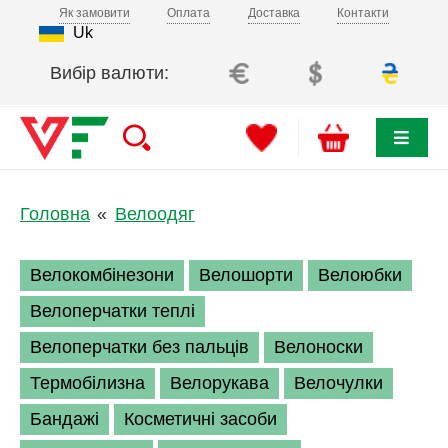
Як замовити
Оплата
Доставка
Контакти
Uk
Вибір валюти:
Головна
Велоодяг
Велокомбінезони
Велошорти
Велоюбки
Велоперчатки теплі
Велоперчатки без пальців
Велоноски
Термобілизна
Велорукава
Велочулки
Бандажі
Косметичні засоби