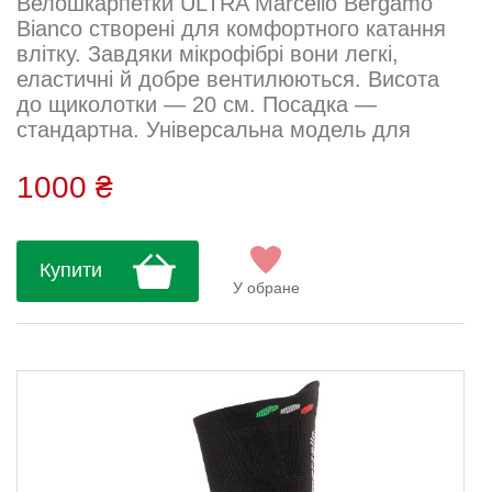
Велошкарпетки ULTRA Marcello Bergamo
Bianco створені для комфортного катання
влітку. Завдяки мікрофібрі вони легкі,
еластичні й добре вентилюються. Висота
до щиколотки — 20 см. Посадка —
стандартна. Універсальна модель для
спортсменів і любителів активного способу
життя.Посадка: стандартна Склад: 80%
1000 ₴
мікрофібра, 20% лайкраДогляд: Ручне або
машинне прання (делікатний режим до
30°C) Використовувати нейтральний або
Купити
спеціальний засіб для спортивного одягу
У обране
Не використовувати кондиціонери та в...