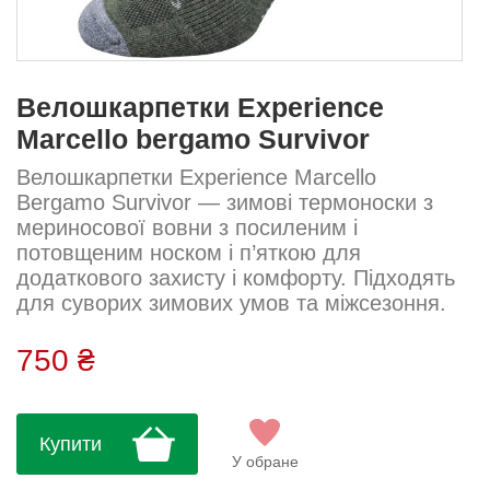
Велошкарпетки Experience
Marcello bergamo Survivor
Велошкарпетки Experience Marcello
Bergamo Survivor — зимові термоноски з
мериносової вовни з посиленим і
потовщеним носком і п’яткою для
додаткового захисту і комфорту. Підходять
для суворих зимових умов та міжсезоння.
Висота щиколотки — 17 см. Пряжа: ніжна
Склад: 50% мериносова вовна, 50%
750 ₴
акрил...
Купити
У обране