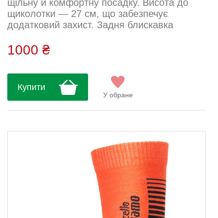
щільну й комфортну посадку. Висота до
щиколотки — 27 см, що забезпечує
додатковий захист. Задня блискавка
дозволяє легко надягати шкарпетки навіть
на об’ємне взуття. Сезон: Весна–осінь
1000 ₴
Висота: 27 см Тканина: Лайкра Таволара
Склад: 80% поліестер, 10% еластан, 10%
нейлон...
Купити
У обране