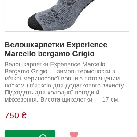
Велошкарпетки Experience
Marcello bergamo Grigio
Велошкарпетки Experience Marcello
Bergamo Grigio — зимові термоноски з
м’якої мериносової вовни з потовщеним
носком і п’яткою для додаткового захисту.
Підходять для холодної погоди й
міжсезоння. Висота щиколотки — 17 см.
Пряжа: ніжна Склад: 50% мериносова
вовна, 50% акрил...
750 ₴