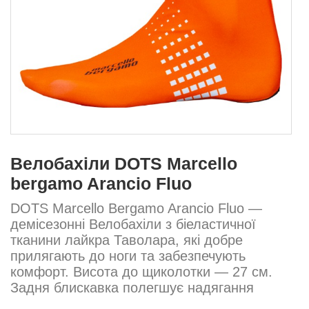
Велобахіли DOTS Marcello
bergamo Arancio Fluo
DOTS Marcello Bergamo Arancio Fluo —
демісезонні Велобахіли з біеластичної
тканини лайкра Таволара, які добре
прилягають до ноги та забезпечують
комфорт. Висота до щиколотки — 27 см.
Задня блискавка полегшує надягання
навіть поверх веловзуття. Сезон: Весна–