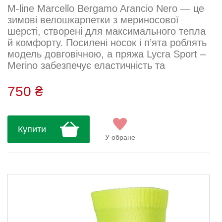
M-line Marcello Bergamo Arancio Nero — це
зимові велошкарпетки з мериносової
шерсті, створені для максимального тепла
й комфорту. Посилені носок і п’ята роблять
модель довговічною, а пряжа Lycra Sport –
Merino забезпечує еластичність та
теплоізоляцію. Висота щиколотки — 17
см.Пряжа: Lycra Sport – Merino Склад: 19%
750 ₴
поліамід, 39% акрил, 39% шерсть, 3%
еластомерДогляд: Прати вручну або в
машинці на делікатному режимі (до 30°C)
Купити
Використовувати нейтральний засіб або
У обране
засіб для спортивного одягу ...