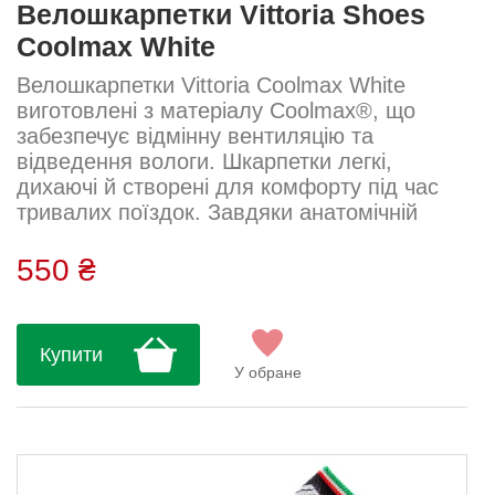
Велошкарпетки Vittoria Shoes
Coolmax White
Велошкарпетки Vittoria Coolmax White
виготовлені з матеріалу Coolmax®, що
забезпечує відмінну вентиляцію та
відведення вологи. Шкарпетки легкі,
дихаючі й створені для комфорту під час
тривалих поїздок. Завдяки анатомічній
посадці вони щільно тримаються на нозі та
запобігають натиранню....
550 ₴
Купити
У обране