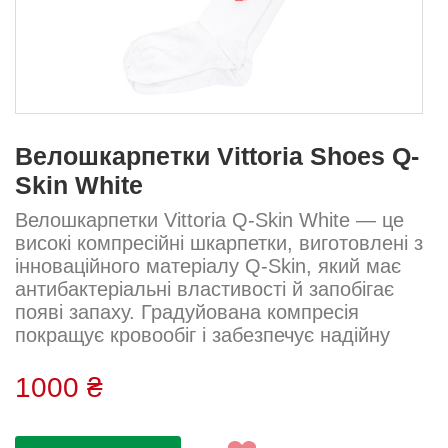
Велошкарпетки Vittoria Shoes Q-
Skin White
Велошкарпетки Vittoria Q-Skin White — це
високі компресійні шкарпетки, виготовлені з
інноваційного матеріалу Q-Skin, який має
антибактеріальні властивості й запобігає
появі запаху. Градуйована компресія
покращує кровообіг і забезпечує надійну
фіксацію без ковзання. Більш відкрите
плетення у зоні стопи підсилює вентиляцію
1000 ₴
та запобігає перегріву під час інтенсивних
тренувань. Мінімалістичний дизайн з