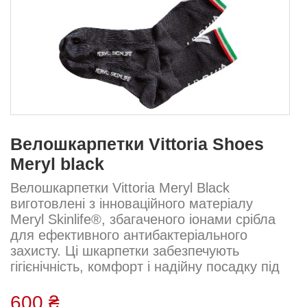
Велошкарпетки Vittoria Shoes
Meryl black
Велошкарпетки Vittoria Meryl Black
виготовлені з інноваційного матеріалу
Meryl Skinlife®, збагаченого іонами срібла
для ефективного антибактеріального
захисту. Ці шкарпетки забезпечують
гігієнічність, комфорт і надійну посадку під
час поїздок. Легкі, дихаючі й ідеальні для
тривалого використання....
600 ₴