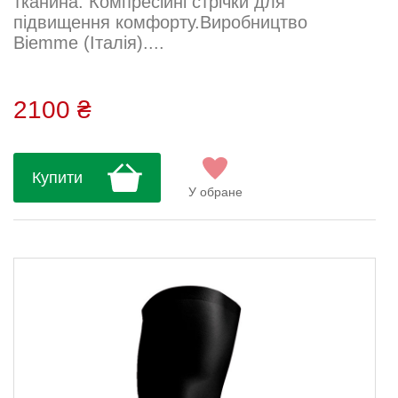
тканина. Компресійні стрічки для
підвищення комфорту.Виробництво
Biemme (Італія)....
2100 ₴
Купити
У обране