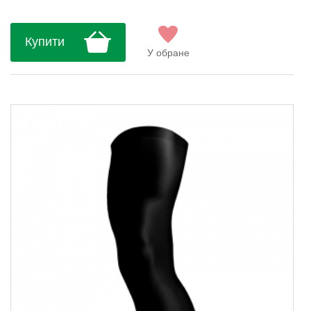
Купити
У обране