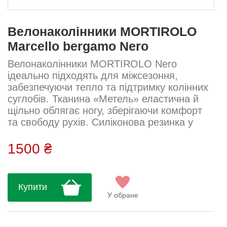
Велонаколінники MORTIROLO
Marcello bergamo Nero
Велонаколінники MORTIROLO Nero
ідеально підходять для міжсезоння,
забезпечуючи тепло та підтримку колінних
суглобів. Тканина «Метель» еластична й
щільно облягає ногу, зберігаючи комфорт
та свободу рухів. Силіконова резинка у
верхній частині та на щиколотці забезпечує
надійну посадку без сповзання. Ідеальні
1500 ₴
для осені, весни чи прохолодного ранку.
Тканина: Метель Склад: 65% поліамід, 35%
еластан...
Купити
У обране