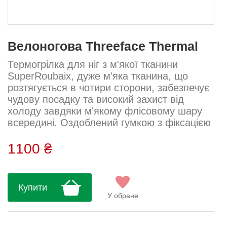
Велоногова Threeface Thermal
Термогрілка для ніг з м'якої тканини
SuperRoubaix, дуже м'яка тканина, що
розтягується в чотири сторони, забезпечує
чудову посадку та високий захист від
холоду завдяки м'якому флісовому шару
всередині. Оздоблений гумкою з фіксацією
зверху, таким чином виріб залишається
міцним під час їзди.Ідеальний продукт для
1100 ₴
середини сезону, коли важлива зміна
температури, його можна легко зняти та
носити в задніх кишенях трикотажу.
Купити
Хорошим рішенням у дні середини сезону
У обране
є одягання з шарами, які можна легко зн...