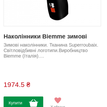
Наколінники Biemme зимові
Зимові наколінники. Тканина Superroubaix.
Світловідбивні логотипи.Виробництво
Biemme (Італія)....
1974.5 ₴
Купити
У обране