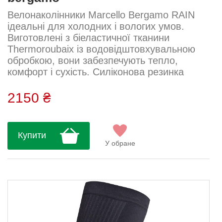
Велонаколінники Marcello Bergamo RAIN
ідеальні для холодних і вологих умов.
Виготовлені з біеластичної тканини
Thermoroubaix із водовідштовхувальною
обробкою, вони забезпечують тепло,
комфорт і сухість. Силіконова резинка
зверху і лазерна обробка на щиколотці
гарантують надійну посадку без зсуву.
2150 ₴
Світловідбиваючі смуги та логотипи
забезпечують безпеку на дорозі у темний
час доби. Тканина: Thermoroubaix DWR –
Купити
Scuba Склад: 55% нейлон, 28% поліестер,
У обране
17% еластан...