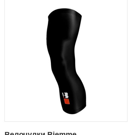
Велочулки Biemme