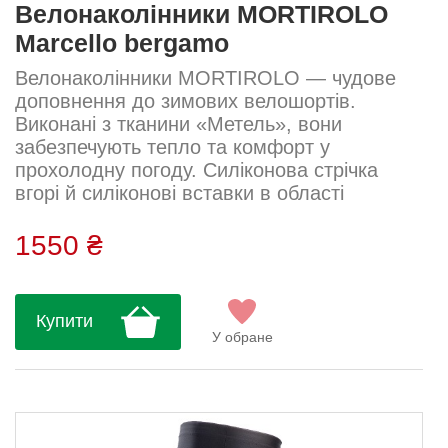
Велонаколінники MORTIROLO
Marcello bergamo
Велонаколінники MORTIROLO — чудове
доповнення до зимових велошортів.
Виконані з тканини «Метель», вони
забезпечують тепло та комфорт у
прохолодну погоду. Силіконова стрічка
вгорі й силіконові вставки в області
щиколотки гарантують надійну фіксацію без
тиску. Ергономічний крій забезпечує
1550 ₴
ідеальну посадку без обмеження рухів.
Тканина: Метель Склад: 85% поліамід, 15%
еластан...
Купити
У обране