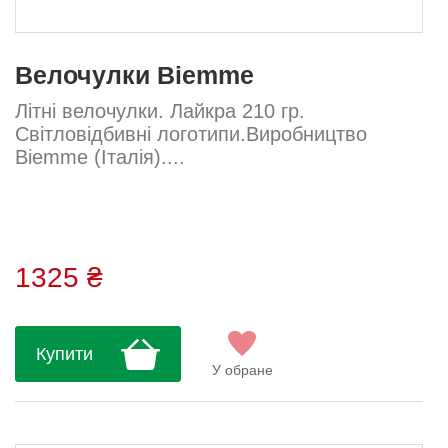
Велочулки Biemme
Літні велочулки. Лайкра 210 гр.
Світловідбивні логотипи.Виробництво
Biemme (Італія)....
1325 ₴
Купити
У обране