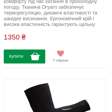
комфорту під час катання в прохолодну
погоду. Тканина Dryarn забезпечує
терморегуляцію, дихаючі властивості та
швидке висихання. Ергономічний крій і
висока еластичність гарантують щільну
посадку по нозі без тиску. Ідеально
підходять для осінньо-весняного сезону, а
1350 ₴
також ранкових тренувань. Тканина: Dryarn
Склад: 65% поліамід, 30% поліпропілен,
5% еластан...
Купити
У обране