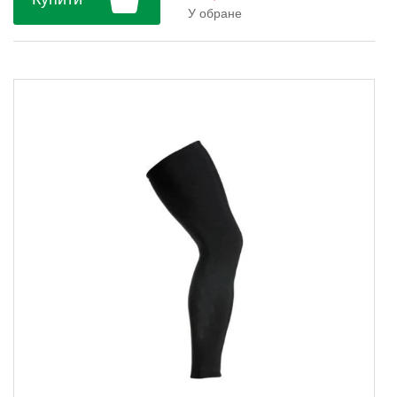
(Італія)....
У обране