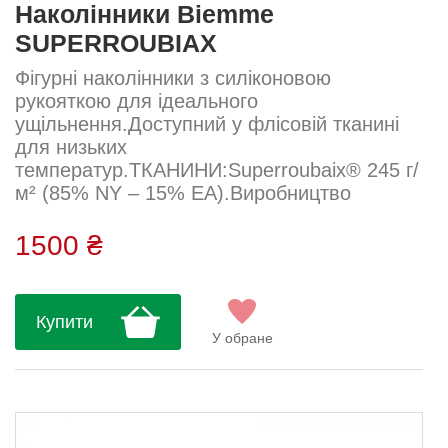
Наколінники Biemme
SUPERROUBIAX
Фігурні наколінники з силіконовою
рукояткою для ідеального
ущільнення.Доступний у флісовій тканині
для низьких
температур.ТКАНИНИ:Superroubaix® 245 г/
м² (85% NY – 15% EA).Виробництво
Biemme (Італія)....
1500 ₴
Купити
У обране