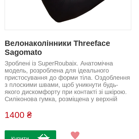
Велонаколінники Threeface
Sagomato
Зроблені із SuperRoubaix. Анатомічна
модель, розроблена для ідеального
пристосування до форми тіла. Оздоблення
з плоскими швами, щоб уникнути будь-
якого дискомфорту при контакті зі шкірою.
Силіконова гумка, розміщена у верхній
частині, дозволяє утримувати одяг на місці
під час фізичних навантажень.
1400 ₴
Світловідбиваючі вставки дозволяють вас
бачити навіть в умовах недостатнього
освітлення.Виробництво Threeface
Купити