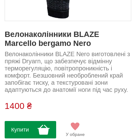
Велонаколінники BLAZE
Marcello bergamo Nero
Велонаколінники BLAZE Nero виготовлені з
пряжі Dryarn, що забезпечує відмінну
терморегуляцію, повітропроникність і
комфорт. Безшовний необроблений край
запобігає тиску, а текстуровані зони
адаптуються до анатомії ноги під час руху.
Ідеальні для використання у прохолодні
дні міжсезоння. Склад: 65% поліамід, 30%
1400 ₴
поліпропілен, 5% еластан...
Купити
У обране