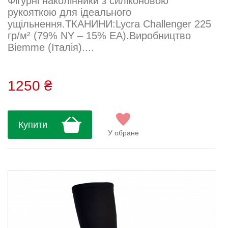
Фігурні наколінники з силіконовою
рукояткою для ідеального
ущільнення.ТКАНИНИ:Lycra Challenger 225
гр/м² (79% NY – 15% EA).Виробництво
Biemme (Італія)....
1250 ₴
Купити
У обране