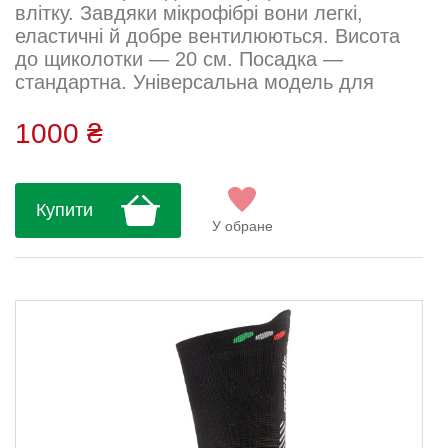
влітку. Завдяки мікрофібрі вони легкі,
еластичні й добре вентилюються. Висота
до щиколотки — 20 см. Посадка —
стандартна. Універсальна модель для
спортсменів і любителів активного способу
життя.Посадка: стандартна Склад: 80%
1000 ₴
мікрофібра, 20% лайкраДогляд: Ручне або
машинне прання (делікатний режим до
30°C) Використовувати нейтральний або
Купити
спеціальний засіб для спортивного одягу
У обране
Не використовувати кондиціонери та в...