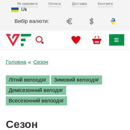
Як замовити
Оплата
Доставка
Контакти
Uk
Вибір валюти:
Головна
Сезон
Літній велоодяг
Зимовий велоодяг
Демісезонний велодяг
Всесезонний велоодяг
Сезон