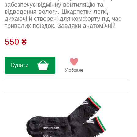
забезпечує відмінну вентиляцію та
відведення вологи. Шкарпетки легкі,
дихаючі й створені для комфорту під час
тривалих поїздок. Завдяки анатомічній
посадці вони щільно тримаються на нозі та
запобігають натиранню....
550 ₴
Купити
У обране