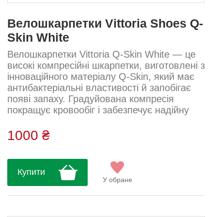
Велошкарпетки Vittoria Shoes Q-
Skin White
Велошкарпетки Vittoria Q-Skin White — це
високі компресійні шкарпетки, виготовлені з
інноваційного матеріалу Q-Skin, який має
антибактеріальні властивості й запобігає
появі запаху. Градуйована компресія
покращує кровообіг і забезпечує надійну
фіксацію без ковзання. Більш відкрите
плетення у зоні стопи підсилює вентиляцію
1000 ₴
та запобігає перегріву під час інтенсивних
тренувань. Мінімалістичний дизайн з
логотипом Vittoria і прапором Італії
Купити
підкреслює стиль та якість Made in Italy....
У обране