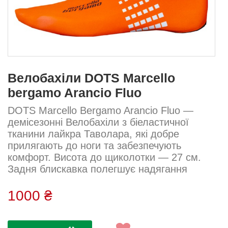
Велобахіли DOTS Marcello
bergamo Arancio Fluo
DOTS Marcello Bergamo Arancio Fluo —
демісезонні Велобахіли з біеластичної
тканини лайкра Таволара, які добре
прилягають до ноги та забезпечують
комфорт. Висота до щиколотки — 27 см.
Задня блискавка полегшує надягання
навіть поверх веловзуття. Сезон: Весна–
осінь Висота: 27 см Тканина: Лайкра
1000 ₴
Таволара Склад: 80% поліестер, 10%
еластан, 10% нейлон...