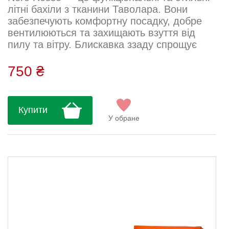
літні бахіли з тканини Таволара. Вони
забезпечують комфортну посадку, добре
вентилюються та захищають взуття від
пилу та вітру. Блискавка ззаду спрощує
процес надягання.Тканина: лайкра
Таволара Склад: 70% поліестер, 20%
750 ₴
поліуретан, 10% еластан Посадка: щільна
Висота: 15 см Догляд: Прати вручну або в
машинці на делікатному режимі при
Купити
температурі до 30 °C. Не використовувати
У обране
кондиціонери, не викручувати, не сушити в
м...