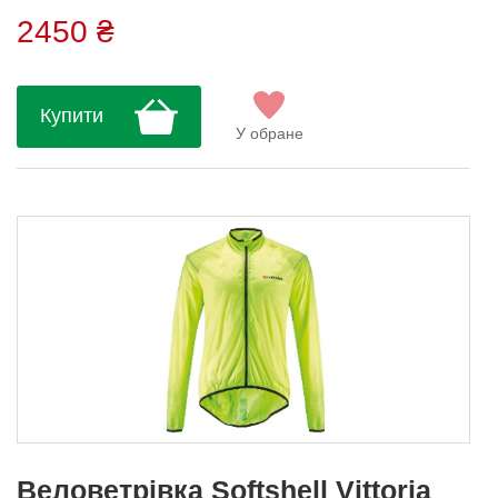
2450 ₴
Купити
У обране
Веловетрівка Softshell Vittoria