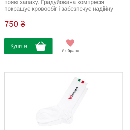
появі запаху. Градуйована компресія
покращує кровообіг і забезпечує надійну
фіксацію без ковзання. Відкрите плетення в
зоні стопи підсилює вентиляцію та захищає
750 ₴
від перегріву навіть під час
найінтенсивніших тренувань....
Купити
У обране