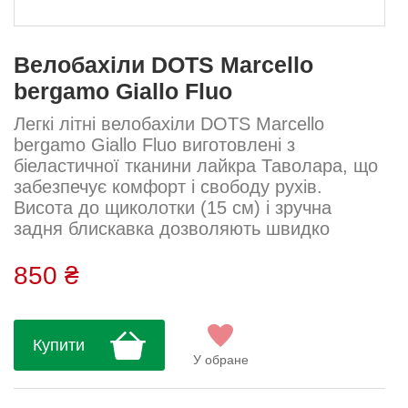
Велобахіли DOTS Marcello
bergamo Giallo Fluo
Легкі літні велобахіли DOTS Marcello
bergamo Giallo Fluo виготовлені з
біеластичної тканини лайкра Таволара, що
забезпечує комфорт і свободу рухів.
Висота до щиколотки (15 см) і зручна
задня блискавка дозволяють швидко
одягати бахіли. Ідеальний захист взуття від
пилу, вітру та легких опадів.Тканина:
850 ₴
лайкра Таволара Склад: 80% поліестер,
10% еластан, 10% нейлон Посадка: щільна
Висота: 15 см Догляд: Прати вручну або на
Купити
делікатному режимі при 30°С із миючими
У обране
засобами для спортивних тканин. Не
вико...