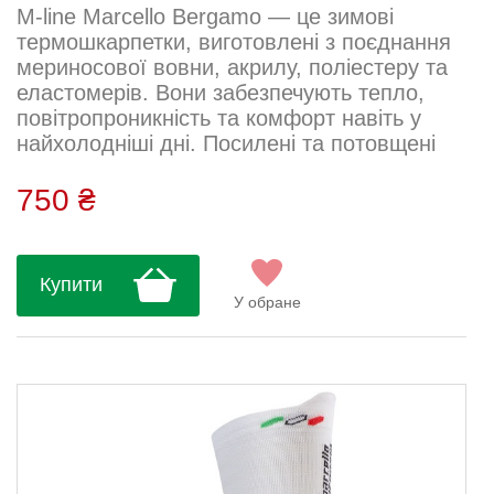
M-line Marcello Bergamo — це зимові
термошкарпетки, виготовлені з поєднання
мериносової вовни, акрилу, поліестеру та
еластомерів. Вони забезпечують тепло,
повітропроникність та комфорт навіть у
найхолодніші дні. Посилені та потовщені
носок і п’ята подовжують термін служби
шкарпеток. Завдяки щільній посадці та
750 ₴
висоті 17 см, шкарпетки надійно
тримаються на нозі.Пряжа: Lycra Sport –
Merino Склад: 22% поліестер, 28% акрил,
Купити
28% шерсть, 3% еластомер, 19%
У обране
поліамідДогляд: Ручне або машинне
прання (д...