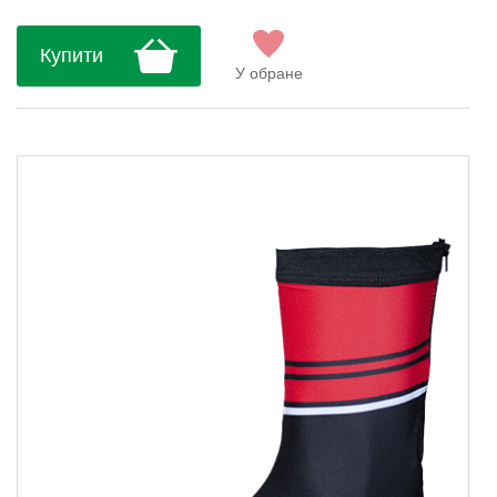
Купити
У обране