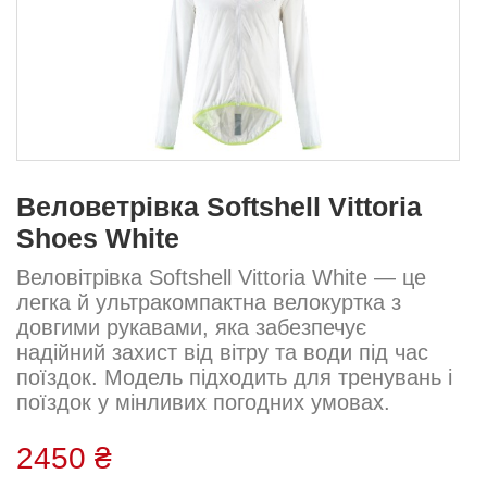
Веловетрівка Softshell Vittoria
Shoes White
Веловітрівка Softshell Vittoria White — це
легка й ультракомпактна велокуртка з
довгими рукавами, яка забезпечує
надійний захист від вітру та води під час
поїздок. Модель підходить для тренувань і
поїздок у мінливих погодних умовах.
Завдяки продуманому крою куртка не
обмежує рухів і легко складається, щоб
2450 ₴
поміститися в кишені або рюкзаку....