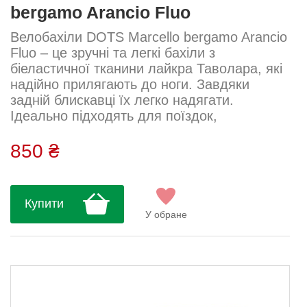
bergamo Arancio Fluo
Велобахіли DOTS Marcello bergamo Arancio
Fluo – це зручні та легкі бахіли з
біеластичної тканини лайкра Таволара, які
надійно прилягають до ноги. Завдяки
задній блискавці їх легко надягати.
Ідеально підходять для поїздок,
захищаючи взуття від пилу, вітру та легких
бризок.Тканина: лайкра Таволара Склад:
850 ₴
80% поліестер, 10% еластан, 10% нейлон
Посадка: щільна Висота: 15 см Догляд:
Прати вручну або в делікатному режимі
Купити
при температурі до 30 °C. Не
У обране
використовувати кондиціонери, не
викручувати, не су...