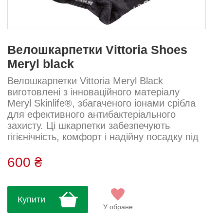
Велошкарпетки Vittoria Shoes
Meryl black
Велошкарпетки Vittoria Meryl Black
виготовлені з інноваційного матеріалу
Meryl Skinlife®, збагаченого іонами срібла
для ефективного антибактеріального
захисту. Ці шкарпетки забезпечують
гігієнічність, комфорт і надійну посадку під
час поїздок. Легкі, дихаючі й ідеальні для
тривалого використання....
600 ₴
Купити
У обране