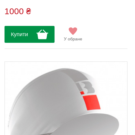
(Італія)....
1000 ₴
Купити
У обране