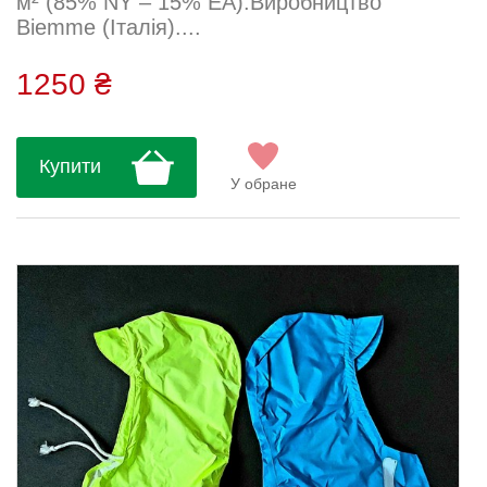
м² (85% NY – 15% EA).Виробництво
Biemme (Італія)....
1250 ₴
Купити
У обране