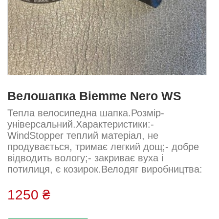
Велошапка Biemme Nero WS
Тепла велосипедна шапка.Розмір-
універсальний.Характеристики:-
WindStopper теплий матеріал, не
продувається, тримає легкий дощ;- добре
відводить вологу;- закриває вуха і
потилиця, є козирок.Велодяг виробництва:
Biemme (Італія)....
1250 ₴