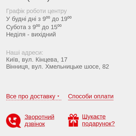
Графік роботи центру
У будні дні з 9⁰⁰ до 19⁰⁰
Субота з 9⁰⁰ до 15⁰⁰
Неділя - вихідний
Наші адреси:
Київ, вул. Кінцева, 17
Вінниця, вул. Хмельницьке шосе, 82
Все про доставку
Способи оплати
Шукаєте
Зворотний
подарунок?
дзвінок