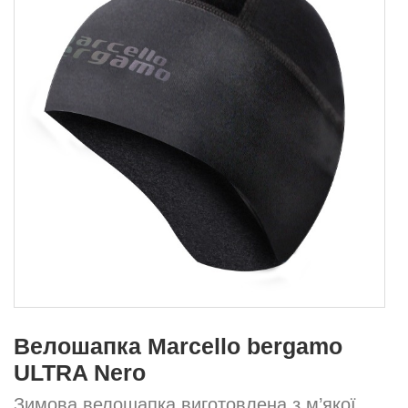
Велошапка Marcello bergamo
ULTRA Nero
Зимова велошапка виготовлена з м’якої