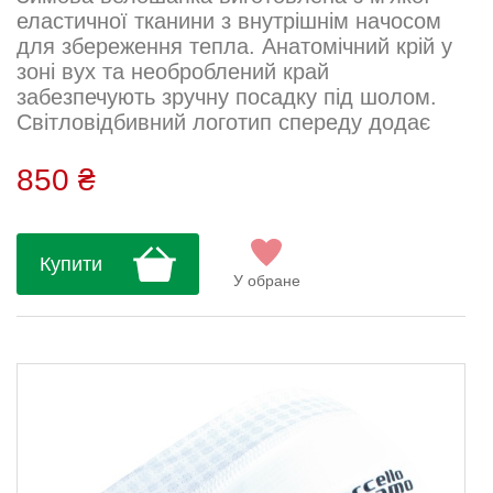
еластичної тканини з внутрішнім начосом
для збереження тепла. Анатомічний крій у
зоні вух та необроблений край
забезпечують зручну посадку під шолом.
Світловідбивний логотип спереду додає
видимості у темний час доби. Склад: 85%
нейлон, 15% еластан....
850 ₴
Купити
У обране