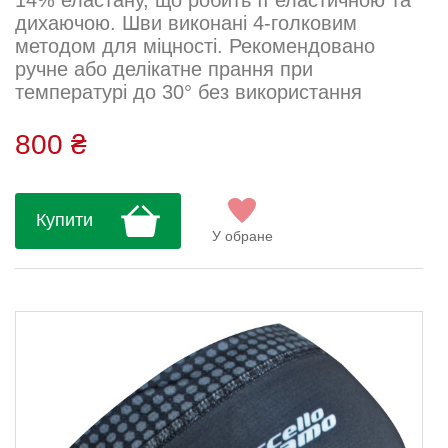
14% еластану, що робить її еластичною та
дихаючою. Шви виконані 4-голковим
методом для міцності. Рекомендовано
ручне або делікатне прання при
температурі до 30° без використання
кондиціонерів, віджиму, сушки та
прасування. Ідеальна для літніх тренувань
800 ₴
і активного відпочинку....
Купити
У обране