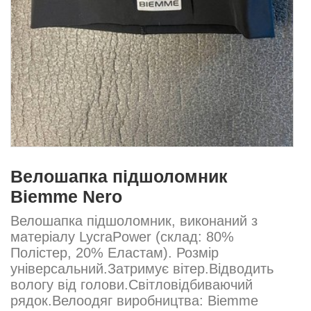
Велошапка підшоломник
Biemme Nero
Велошапка підшоломник, виконаний з
матеріалу LycraPower (склад: 80%
Полістер, 20% Еластам). Розмір
універсальний.Затримує вітер.Відводить
вологу від голови.Світловідбиваючий
рядок.Велоодяг виробництва: Biemme