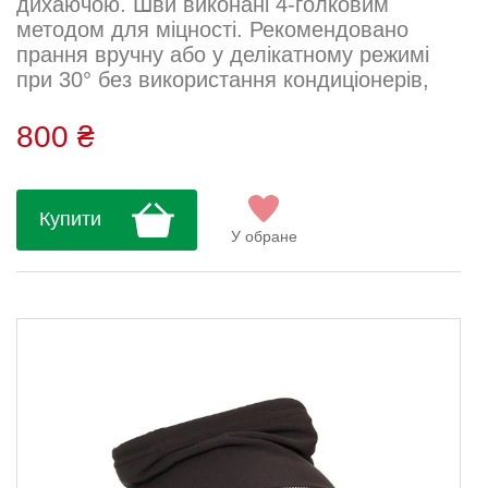
дихаючою. Шви виконані 4-голковим
методом для міцності. Рекомендовано
прання вручну або у делікатному режимі
при 30° без використання кондиціонерів,
віджиму, сушки та прасування. Ідеальна
для літніх тренувань та активного
800 ₴
відпочинку....
Купити
У обране