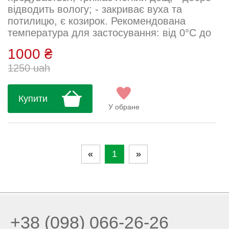
відводить вологу; - закриває вуха та
потилицю, є козирок. Рекомендована
температура для застосування: від 0°С до
-20°С Виробництво Nalini (Італія)...
1000 ₴
1250 uah
Купити
У обране
«
1
»
+38 (098) 066-26-26