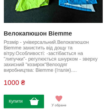
Велокапюшон Biemme
Розмір - універсальний.Велокапюшон
Biemme захистить від дощу та
вітру.Особливості: -застібається на
"липучки"- регулюється шнурком - зверху
захисний "козирок"Велоодяг
виробництва: Biemme (Італія)....
1000 ₴
Купити
У обране