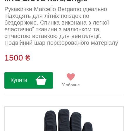
Рукавички Marcello Bergamo ідеально
підходять для літніх поїздок по
бездоріжжю. Спинка виконана з легкої
еластичної тканини з малюнком та
сітчастою вставкою для вентиляції.
Подвійний шар перфорованого матеріалу
на пальцях сприяє циркуляції повітря.
Ладонь – з нековзкої тканини та м’якою
1500 ₴
підкладкою в зонах тиску. М’яка 4-
сантиметрова манжета щільно прилягає до
зап’ястя, не сковуючи рухів. Склад: 82%
Купити
поліамід, 18% еластан...
У обране