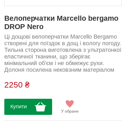
Велоперчатки Marcello bergamo
DROP Nero
Ці дощові велоперчатки Marcello Bergamo
створені для поїздок в дощ і вологу погоду.
Тильна сторона виготовлена з ультратонкої
еластичної тканини, що зберігає
мінімальний об’єм і не обмежує рухи.
Долоня посилена нековзним матеріалом
для надійного хвату навіть на мокрому
кермі. Світловідбивні аплікації з боків
2250 ₴
підвищують безпеку у темну пору. Манжета
заввишки 45 мм забезпечує комфортну
фіксацію. Тканина: Mizurina Склад: 82%
Купити
поліамід, 18% еластан...
У обране