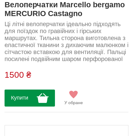
Велоперчатки Marcello bergamo
MERCURIO Castagno
Ці літні велоперчатки ідеально підходять
для поїздок по гравійних і гірських
маршрутах. Тильна сторона виготовлена з
еластичної тканини з дихаючим малюнком і
сітчастою вставкою для вентиляції. Пальці
посилені подвійним шаром перфорованої
тканини для поліпшеного повітрообміну.
Ладонь — з нековзкої тканини з м’якою
1500 ₴
підкладкою в зонах тиску. М’яка манжета
висотою 4 см комфортно охоплює зап’ястя.
Склад: 82% поліамід, 18% еластан...
Купити
У обране