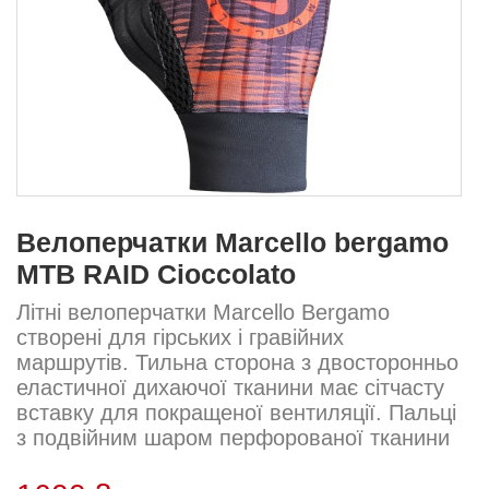
Велоперчатки Marcello bergamo
MTB RAID Cioccolato
Літні велоперчатки Marcello Bergamo
створені для гірських і гравійних
маршрутів. Тильна сторона з двосторонньо
еластичної дихаючої тканини має сітчасту
вставку для покращеної вентиляції. Пальці
з подвійним шаром перфорованої тканини
забезпечують циркуляцію повітря. Ладонь
виконана з нековзкого матеріалу з м’якою