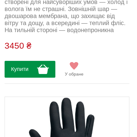
створені для найсуворіших умов — холод і
волога їм не страшні. Зовнішній шар —
двошарова мембрана, що захищає від
вітру та дощу, а всередині — теплий фліс.
На тильній стороні — водонепроникна
блискавка для зручного надягання та
світловідбивний логотип для видимості в
3450 ₴
темряві. Ладонь — з
водовідштовхувальної мікрофібри.
Облягаюча посадка забезпечує комфорт та
Купити
керованість у русі. Склад: 30% поліамід,
У обране
20% нейлон, 20% поліестер, 20%
поліуретан, 10% еластан...