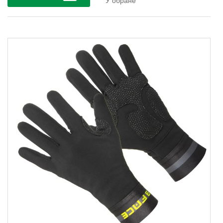
У обране
температури до 0°/2°.Виробництво T...