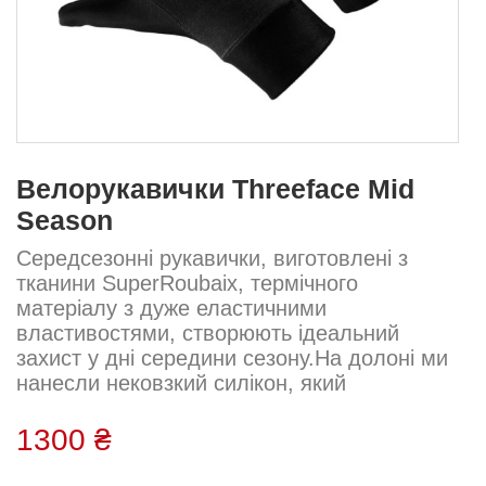
Велорукавички Threeface Mid
Season
Середсезонні рукавички, виготовлені з
тканини SuperRoubaix, термічного
матеріалу з дуже еластичними
властивостями, створюють ідеальний
захист у дні середини сезону.На долоні ми
нанесли нековзкий силікон, який
забезпечує ідеальне зчеплення з
кермом.Еластичний наконечник покращує
1300 ₴
загальну посадку
рукавичокВиробництво Threeface (Італія)....