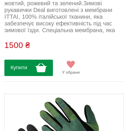
жовтий, рожевий та зелений.Зимові
рукавички Deal виготовлені з мембрани
ITTAI, 100% італійської тканини, яка
забезпечує високу ефективність під час
зимової їзди. Спеціальна мембрана, яка
захищає від вітру та дощу з флісовим
шаром усередині, який забезпечує тепло та
1500 ₴
захист руки.Рукавички з ідеальною
анатомічною посадкою, забезпечують
ідеальне зчеплення з кермом завдяки
Купити
анатомічному крою та силіконовому
У обране
захопленню на долоні. Губчасті вставки на
долоні погл...