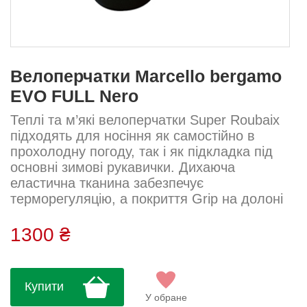
Велоперчатки Marcello bergamo
EVO FULL Nero
Теплі та м’які велоперчатки Super Roubaix
підходять для носіння як самостійно в
прохолодну погоду, так і як підкладка під
основні зимові рукавички. Дихаюча
еластична тканина забезпечує
терморегуляцію, а покриття Grip на долоні
— надійне зчеплення з кермом. Ідеальні
для міжсезоння або як додатковий шар у
1300 ₴
холодні дні. Тканина: Super Roubaix
Ладонь: Grip...
Купити
У обране