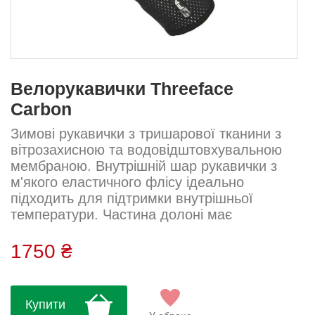
Велорукавички Threeface
Carbon
Зимові рукавички з тришарової тканини з
вітрозахисною та водовідштовхувальною
мембраною. Внутрішній шар рукавички з
м'якого еластичного флісу ідеально
підходить для підтримки внутрішньої
температури. Частина долоні має
спеціальний протиковзкий силікон, щоб
гарантувати відмінне захоплення. Губкові
1750 ₴
вставки, розміщені на долоні, поглинають
вібрації та удари під час діяльності,
уникаючи будь-якого дискомфорту.Ці
Купити
зимові рукавички добре витримують