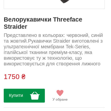
Велорукавички Threeface
Straider
Представлено в кольорах: червоний, синій
та жовтий.Рукавички Straider виготовлені з
ультратехнічної мембрани Tek-Series,
італійської тканини преміум-класу, яка
використовує ту ж технологію, що
використовується для створення лижного
костюма, адаптованого до велосипедного
одягу. Це дозволяє їздити в холодні зимові
1750 ₴
дні з належним захистом.Спеціальна
мембрана водонепроникна і вітрозахисна з
товстим шаром термобатареї на
Купити
внутрішньому шарі.МЕМБРАНА СЕРІЇ
У обране
TEK:https://youtu.be/kiTOykNTkE0Рукавички
створ...