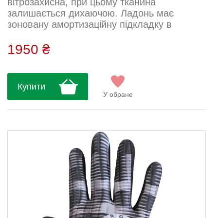
вітрозахисна, при цьому тканина
залишається дихаючою. Ладонь має
зоновану амортизаційну підкладку в
основних точках тиску для зменшення
навантаження. Облягаюча посадка
1950 ₴
забезпечує точне прилягання без
обмеження рухів. Тканина: Berg Super Soft
Склад: 86% поліестер, 14% еластан...
Купити
У обране