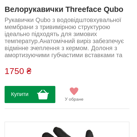
Велорукавички Threeface Qubo
Рукавички Qubo з водовідштовхувальної
мембрани з тривимірною структурою
ідеально підходять для зимових
температур.Анатомічний виріз забезпечує
відмінне зчеплення з кермом. Долоня з
амортизуючими губчастими вставками та
протиковзким силіконовим покриттям.Вони
забезпечують ідеальне зчеплення з кермом
1750 ₴
завдяки анатомічному вирізу та
силіконовому захопленню, нанесеному на
долоню. Губчасті вставки на долоні
Купити
поглинають удари та вібрацію та водночас
У обране
забезпечують захист у разі
падіння.ТЕХНІЧНІ ДЕТАЛІ:Виг...