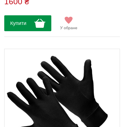
1600 ₴
підкладкою в місцях тиску. Манжета з
еластичної тканини щільно облягає
зап’ястя, не сковуючи рухів. Склад: 82%
Купити
поліамід, 18% еластан...
У обране