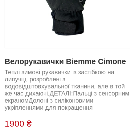
Велорукавички Biemme Cimone
Теплі зимові рукавички із застібкою на
липучці, розроблені з
водовідштовхувальної тканини, але в той
же час дихаючі.ДЕТАЛІ:Пальці з сенсорним
екраномДолоні з силіконовими
укріпленнями для покращення
зчепленняРемінець на липучці0/8°C –
32/46°FСКЛАД:93% PL – 7%
1900 ₴
NY.Окружність/довжина:XS: 16,5/12,5 СМS:
17,5/13,5 СМM: 18,5/14,5 СМL: 19,5/15,5