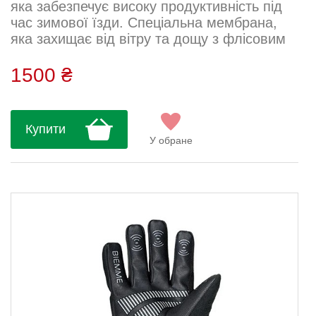
яка забезпечує високу продуктивність під
час зимової їзди. Спеціальна мембрана,
яка захищає від вітру та дощу з флісовим
шаром всередині, який забезпечує тепло
та захист долоні.Рукавички з ідеальною
1500 ₴
анатомічною посадкою, забезпечують
ідеальне зчеплення з кермом завдяки
анатомічному крою та силіконовому
Купити
захопленню на долоні. Губкові вставки на
У обране
долоні поглинають удари та вібр...