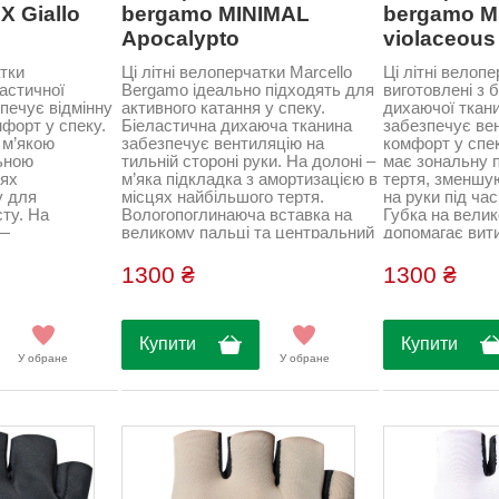
 Giallo
bergamo MINIMAL
bergamo M
Apocalypto
violaceous
атки
Ці літні велоперчатки Marcello
Ці літні велоп
ластичної
Bergamo ідеально підходять для
виготовлені з 
печує відмінну
активного катання у спеку.
дихаючої ткан
форт у спеку.
Біеластична дихаюча тканина
забезпечує ве
 м’якою
забезпечує вентиляцію на
комфорт у спек
ьною
тильній стороні руки. На долоні –
має зональну п
цях
м’яка підкладка з амортизацією в
тертя, зменшу
у для
місцях найбільшого тертя.
на руки під ча
ту. На
Вологопоглинаюча вставка на
Губка на велик
 —
великому пальці та центральний
допомагає вити
 вставка, а
екстрактор полегшують
центральний е
рактор
використання. Облягаючий крій
полегшує зніма
1300 ₴
1300 ₴
няти перчатки
гарантує комфорт і точну
Облягаюча пос
ка облягаюча
посадку. Склад: 82% поліамід,
зручність та ст
ктивного
18% еластан...
руху. Склад: 8
тання. Склад:
еластан...
Купити
Купити
 поліестер,
У обране
У обране
поліуретан...