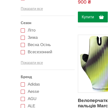
поліамід, 18% ела
900 ₴
6XL
Показати все
7XL
8XL
Купити
Сезон
32
Літо
33
Зима
34
Весна Осінь
35
Всесезонний
36
37
Показати все
38
38,5
Бренд
39
Adidas
39,5
Aesse
40
AGU
Велоперчатк
40,5
пальців Marc
ALE