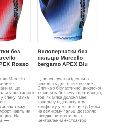
тки без
Велоперчатки без
rcello
пальців Marcello
PEX Rosso
bergamo APEX Blu
атки Marcello
Ці велоперчатки ідеально
влені з
підходять для літніх поїздок.
канини, що
Спинка з біеластичної дихаючої
еальну вентиляцію
тканини забезпечує вентиляцію,
 у спеку. М’яка
тоді як м’яка долоня має
оні з
зональну підкладку для
 зонах тиску
комфорту у місцях тиску. Губка
мфорт навіть на
на великому пальці дозволяє
нціях. На
швидко витирати піт, а
ці —
центральний екстрактор
ча вставка, а
полегшує зняття рукавичок.