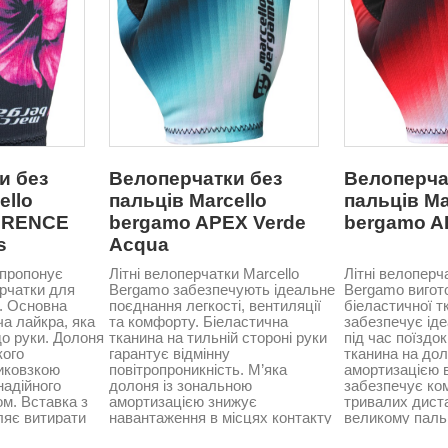
и без
Велоперчатки без
Велоперча
ello
пальців Marcello
пальців Ma
ORENCE
bergamo APEX Verde
bergamo A
s
Acqua
 пропонує
Літні велоперчатки Marcello
Літні велоперч
рчатки для
Bergamo забезпечують ідеальне
Bergamo вигото
. Основна
поєднання легкості, вентиляції
біеластичної т
а лайкра, яка
та комфорту. Біеластична
забезпечує ід
до руки. Долоня
тканина на тильній стороні руки
під час поїздок
кого
гарантує відмінну
тканина на дол
тиковзкою
повітропроникність. М’яка
амортизацією в
надійного
долоня із зональною
забезпечує ко
м. Вставка з
амортизацією знижує
тривалих диста
ляє витирати
навантаження в місцях контакту
великому паль
Склад: 82%
з кермом. На великому пальці
вологопоглинаю