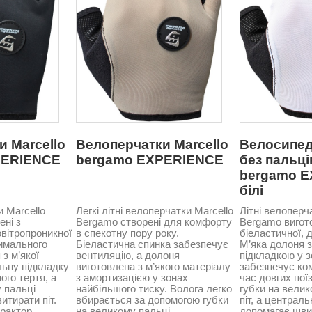
и Marcello
Велоперчатки Marcello
Велосипед
PERIENCE
bergamo EXPERIENCE
без пальці
bergamo E
білі
и Marcello
Легкі літні велоперчатки Marcello
Літні велоперч
ені з
Bergamo створені для комфорту
Bergamo вигото
овітропроникної
в спекотну пору року.
біеластичної, 
имального
Біеластична спинка забезпечує
М’яка долоня 
з м’якої
вентиляцію, а долоня
підкладкою у з
льну підкладку
виготовлена з м’якого матеріалу
забезпечує ком
ого тертя, а
з амортизацією у зонах
час довгих пої
 пальці
найбільшого тиску. Волога легко
губки на велик
итирати піт.
вбирається за допомогою губки
піт, а централ
рактор
на великому пальці.
допомагає шви