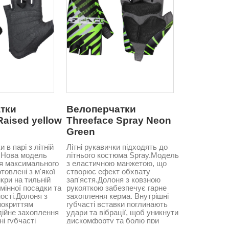
тки
Велоперчатки
Raised yellow
Threeface Spray Neon
Green
и в парі з літній
Літні рукавички підходять до
.Нова модель
літнього костюма Spray.Модель
я максимального
з еластичною манжетою, що
товлені з м'якої
створює ефект обхвату
кри на тильній
зап'ястя.Долоня з ковзною
дмінної посадки та
рукояткою забезпечує гарне
ості.Долоня з
захоплення керма. Внутрішні
покриттям
губчасті вставки поглинають
дійне захоплення
удари та вібрації, щоб уникнути
ні губчасті
дискомфорту та болю при
нають удари та
педалюванні.Зроблено в Італії