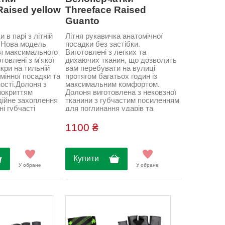
Raised yellow
Threeface Raised
Guanto
и в парі з літній
Літня рукавичка анатомічної
.Нова модель
посадки без застібки.
я максимального
Виготовлені з легких та
товлені з м'якої
дихаючих тканин, що дозволить
кри на тильній
вам перебувати на вулиці
дмінної посадки та
протягом багатьох годин із
ості.Долоня з
максимальним комфортом.
покриттям
Долоня виготовлена ​​з нековзної
дійне захоплення
тканини з губчастим посиленням
ні губчасті
для поглинання ударів та
нають удари та
вібрацій.Зроблено в Італії
уникнути
(threeface)...
1100 ₴
а болю при
лей. Знімач для
 Зроблено в Італії
Купити
У обране
У обране