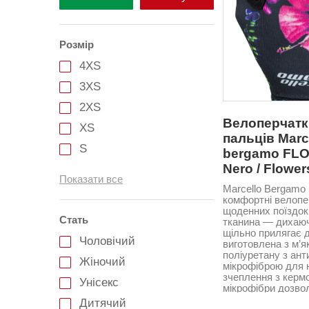
Розмір
4XS
3XS
2XS
Велоперчатк
XS
пальців Marc
S
bergamo FL
Nero / Flower
M
Показати все
L
Marcello Bergamo
комфортні велопе
XL
щоденних поїздок
Стать
тканина — дихаюч
2XL
щільно прилягає 
Чоловічий
виготовлена з м’я
3XL
поліуретану з ан
Жіночий
мікрофіброю для 
4XL
зчеплення з кермо
Унісекс
мікрофібри дозво
5XL
піт під час руху. 
Дитячий