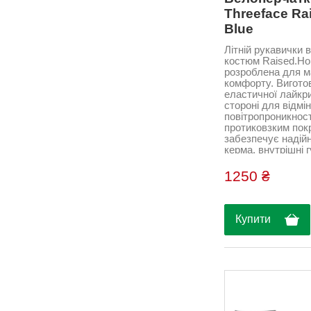
Threeface Ra
Blue
Літній рукавички в 
костюм Raised.Н
розроблена для 
комфорту. Виготов
еластичної лайкри
стороні для відмі
повітропроникност
протиковзким пок
забезпечує надій
керма, внутрішні 
вставки поглинаю
вібрацію, щоб ун
1250 ₴
дискомфорту та 
обертанні педалей
легкого зняття. Зр
(threeface)...
Купити