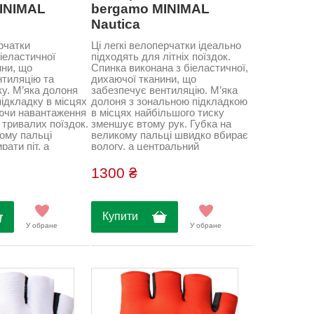
INIMAL
bergamo MINIMAL
Nautica
ерчатки
Ці легкі велоперчатки ідеально
біеластичної
підходять для літніх поїздок.
ини, що
Спинка виконана з біеластичної,
нтиляцію та
дихаючої тканини, що
у. М’яка долоня
забезпечує вентиляцію. М’яка
ідкладку в місцях
долоня з зональною підкладкою
ючи навантаження
в місцях найбільшого тиску
с тривалих поїздок.
зменшує втому рук. Губка на
ому пальці
великому пальці швидко вбирає
рати піт, а
вологу, а центральний
кстрактор
екстрактор допомагає легко
ння перчаток.
зняти перчатки після
1300 ₴
адка гарантує
тренування. Облягаючий крій
абільність під час
гарантує точну посадку без
2% поліамід, 18%
стиснення. Склад: 82% поліамід,
18% еластан...
Купити
У обране
У обране