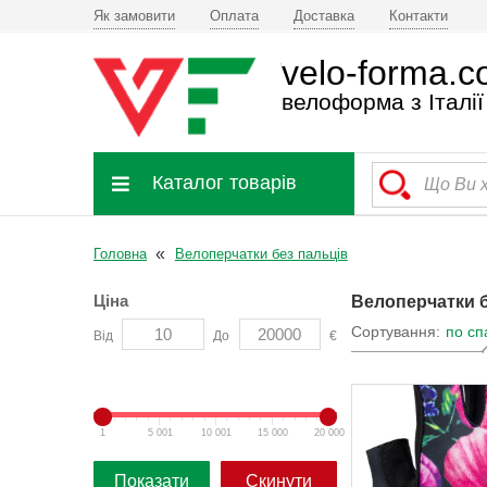
Як замовити
Оплата
Доставка
Контакти
velo-forma.
велоформа з Італії
Каталог товарів
Головна
Велоперчатки без пальців
Ціна
Велоперчатки б
Сортування:
по с
Від
До
€
1
5 001
10 001
15 000
20 000
Показати
Скинути