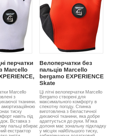
ні перчатки
Велоперчатки без
в Marcello
пальців Marcello
XPERIENCE,
bergamo EXPERIENCE
Skate
атки Marcello
Ці літні велоперчатки Marcello
влені з
Bergamo створені для
дихаючої тканини.
максимального комфорту в
з амортизаційною
спекотну погоду. Спинка
онах тиску
виготовлена з біеластичної
форт навіть під
дихаючої тканини, яка добре
здок. Вставка з
адаптується до руки. М’яка
ому пальці вбирає
долоня має зональну підкладку
ьний екстрактор
у місцях найбільшого тиску,
дко зняти
забезпечуючи додатковий