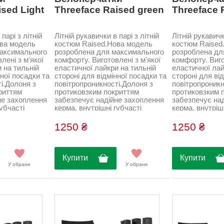
ised Light
Threeface Raised green
Threeface 
парі з літній
Літній рукавички в парі з літній
Літній рукавичк
ова модель
костюм Raised.Нова модель
костюм Raised
максимального
розроблена для максимального
розроблена дл
лені з м'якої
комфорту. Виготовлені з м'якої
комфорту. Виго
 на тильній
еластичної лайкри на тильній
еластичної лай
нної посадки та
стороні для відмінної посадки та
стороні для ві
і.Долоня з
повітропроникності.Долоня з
повітропроникн
риттям
протиковзким покриттям
протиковзким 
не захоплення
забезпечує надійне захоплення
забезпечує на
губчасті
керма, внутрішні губчасті
керма, внутріш
ть удари та
вставки поглинають удари та
вставки погли
икнути
вібрацію, щоб уникнути
вібрацію, щоб 
1250 ₴
1250 ₴
болю при
дискомфорту та болю при
дискомфорту т
. Знімач для
обертанні педалей. Знімач для
обертанні педа
облено в Італії
легкого зняття. Зроблено в Італії
легкого зняття.
(threeface)...
(threeface)...
Купити
Купити
У обране
У обране