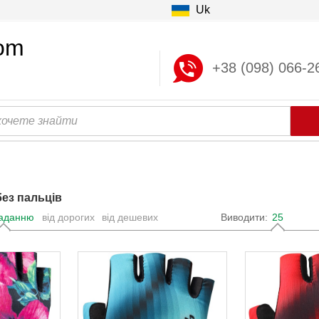
Uk
com
+38 (098) 066-2
ез пальців
паданню
від дорогих
від дешевих
Виводити:
25