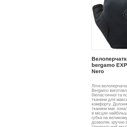
DAMA
GAERNE
Giessegi
Giordana
Gist
Marcello Bergamo
Marresi
Велоперчатк
bergamo EX
MEM
Nero
Mizuno
MOA Sport
Літні велоперчатк
Bergamo виготовл
Nalini
біеластичної та п
тканини для макс
Nexttoskinitalia
комфорту. Долоня 
NorthWave
тканини має зона
в місцях найбільш
ONE WAY
губка на великому
дозволяє зручно в
Parentini
Центральний екст