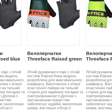
и
Велоперчатки
Велоперча
ised blue
Threeface Raised green
Threeface 
парі з літній
Літній рукавички в парі з літній
Літній рукавичк
ова модель
костюм Raised.Нова модель
костюм Raised
максимального
розроблена для максимального
розроблена дл
лені з м'якої
комфорту. Виготовлені з м'якої
комфорту. Виго
 на тильній
еластичної лайкри на тильній
еластичної лай
нної посадки та
стороні для відмінної посадки та
стороні для ві
і.Долоня з
повітропроникності.Долоня з
повітропроникн
риттям
протиковзким покриттям
протиковзким 
не захоплення
забезпечує надійне захоплення
забезпечує на
губчасті
керма, внутрішні губчасті
керма, внутріш
ть удари та
вставки поглинають удари та
вставки погли