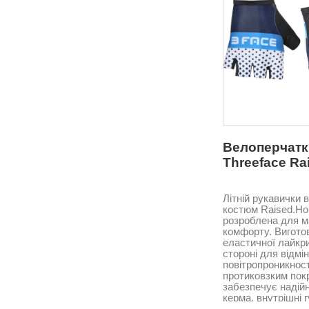
Велоперчатк
Threeface Ra
Літній рукавички в 
костюм Raised.Н
розроблена для 
комфорту. Виготов
еластичної лайкри
стороні для відмі
повітропроникност
протиковзким пок
забезпечує надій
керма, внутрішні 
вставки поглинаю