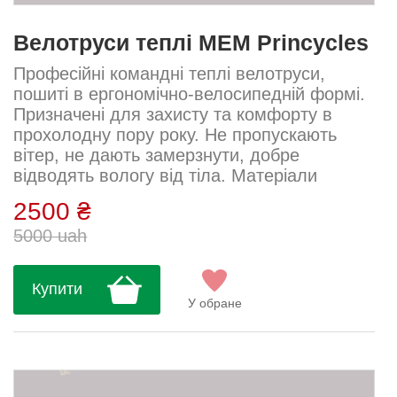
Велотруси теплі MEM Princycles
Професійні командні теплі велотруси,
пошиті в ергономічно-велосипедній формі.
Призначені для захисту та комфорту в
прохолодну пору року. Не пропускають
вітер, не дають замерзнути, добре
відводять вологу від тіла. Матеріали
використовуються провідними італійськими
2500 ₴
виробниками у виробництві велоодягу.
5000 uah
Рекомендується використовувати у
поєднанні з велочулками. У такому
поєднанні вони замінять вам зимові
Купити
велорейтузи. Тканина MicrOSense, має
У обране
оптимальну повітропроникність і
потовиділення. А також ви...