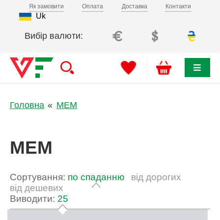
Як замовити
Оплата
Доставка
Контакти
Uk
Вибір валюти:
Головна
MEM
MEM
Сортування:
по спаданню
від дорогих
від дешевих
Виводити:
25