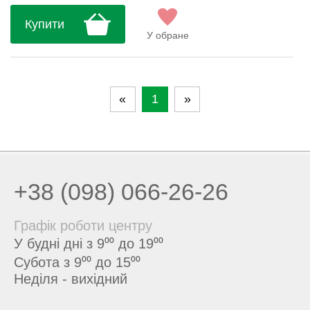
Під час серйозних фізичних навантажень,
Купити
незважаючи на температуру
У обране
навколишнього середовища, температура
тіла і...
«
1
»
+38 (098) 066-26-26
Графік роботи центру
У будні дні з 9⁰⁰ до 19⁰⁰
Субота з 9⁰⁰ до 15⁰⁰
Неділя - вихідний