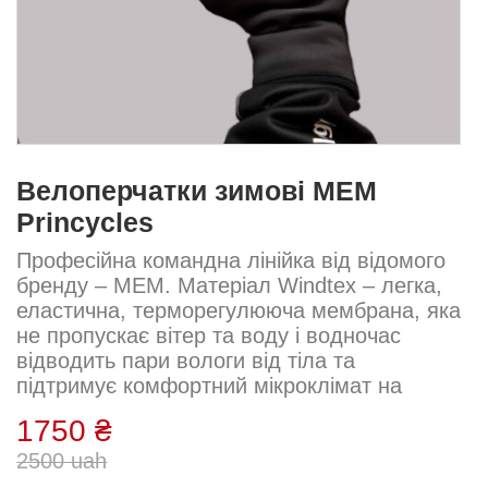
Велоперчатки зимові MEM
Princycles
Професійна командна лінійка від відомого
бренду – MEM. Матеріал Windtex – легка,
еластична, терморегулююча мембрана, яка
не пропускає вітер та воду і водночас
відводить пари вологи від тіла та
підтримує комфортний мікроклімат на
поверхні людського тіла. Теплорегулююча
1750 ₴
та "дихаюча". Тепловиділення людини
2500 uah
коливається від 100 Вт у спокійному стані
до 1 кВт у моменти пікових навантажень.