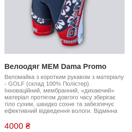
Велоодяг MEM Dama Promo
Веломайка з коротким рукавом з матеріалу
- GOLF (склад 100% Полістер).
Інноваційний, мембранний, «дихаючий»
матеріал протягом довгого часу зберігає
тіло сухим, швидко сохне та забезпечує
ефективний відведення вологи. Відмінна
вентиляція. Захист від ультрафіолету.
Щільність – 130гр/м. кв Замок-блискавка.
4000 ₴
На спині 3 кишені. На середньому,